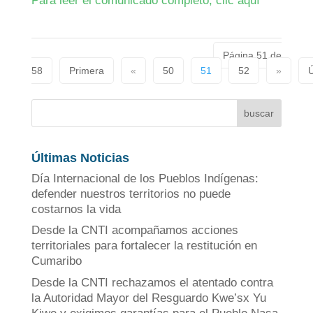
Para leer el comunicado completo, clic aquí
Página 51 de
58
Primera
«
50
51
52
»
Ú
buscar
Últimas Noticias
Día Internacional de los Pueblos Indígenas:
defender nuestros territorios no puede
costarnos la vida
Desde la CNTI acompañamos acciones
territoriales para fortalecer la restitución en
Cumaribo
Desde la CNTI rechazamos el atentado contra
la Autoridad Mayor del Resguardo Kwe’sx Yu