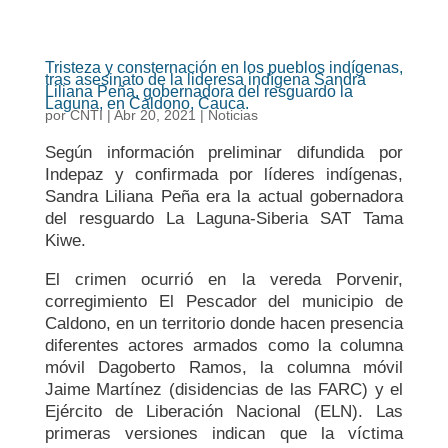
Tristeza y consternación en los pueblos indígenas,
tras asesinato de la lideresa indígena Sandra
Liliana Peña, gobernadora del resguardo la
Laguna, en Caldono, Cauca.
por
CNTI
|
Abr 20, 2021
|
Noticias
Según información preliminar difundida por
Indepaz y confirmada por líderes indígenas,
Sandra Liliana Peña era la actual gobernadora
del resguardo La Laguna-Siberia SAT Tama
Kiwe.
El crimen ocurrió en la vereda Porvenir,
corregimiento El Pescador del municipio de
Caldono, en un territorio donde hacen presencia
diferentes actores armados como la columna
móvil Dagoberto Ramos, la columna móvil
Jaime Martínez (disidencias de las FARC) y el
Ejército de Liberación Nacional (ELN). Las
primeras versiones indican que la víctima