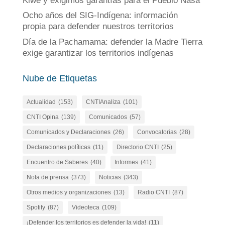
Kiwe y exigimos garantías para el Pueblo Nasa
Ocho años del SIG-Indígena: información
propia para defender nuestros territorios
Día de la Pachamama: defender la Madre Tierra
exige garantizar los territorios indígenas
Nube de Etiquetas
Actualidad
(153)
CNTIAnaliza
(101)
CNTI Opina
(139)
Comunicados
(57)
Comunicados y Declaraciones
(26)
Convocatorias
(28)
Declaraciones políticas
(11)
Directorio CNTI
(25)
Encuentro de Saberes
(40)
Informes
(41)
Nota de prensa
(373)
Noticias
(343)
Otros medios y organizaciones
(13)
Radio CNTI
(87)
Spotify
(87)
Videoteca
(109)
¡Defender los territorios es defender la vida!
(11)