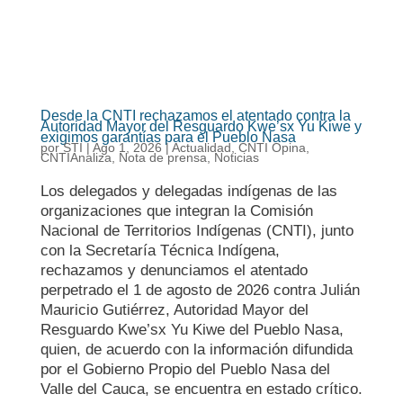
Desde la CNTI rechazamos el atentado contra la
Autoridad Mayor del Resguardo Kwe’sx Yu Kiwe y
exigimos garantías para el Pueblo Nasa
por
STI
|
Ago 1, 2026
|
Actualidad
,
CNTI Opina
,
CNTIAnaliza
,
Nota de prensa
,
Noticias
Los delegados y delegadas indígenas de las
organizaciones que integran la Comisión
Nacional de Territorios Indígenas (CNTI), junto
con la Secretaría Técnica Indígena,
rechazamos y denunciamos el atentado
perpetrado el 1 de agosto de 2026 contra Julián
Mauricio Gutiérrez, Autoridad Mayor del
Resguardo Kwe’sx Yu Kiwe del Pueblo Nasa,
quien, de acuerdo con la información difundida
por el Gobierno Propio del Pueblo Nasa del
Valle del Cauca, se encuentra en estado crítico.