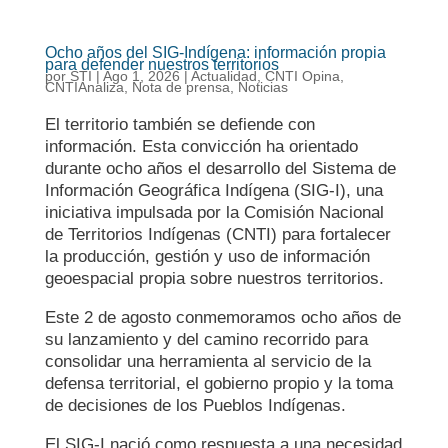
Ocho años del SIG-Indígena: información propia
para defender nuestros territorios
por
STI
|
Ago 1, 2026
|
Actualidad
,
CNTI Opina
,
CNTIAnaliza
,
Nota de prensa
,
Noticias
El territorio también se defiende con
información. Esta convicción ha orientado
durante ocho años el desarrollo del Sistema de
Información Geográfica Indígena (SIG-I), una
iniciativa impulsada por la Comisión Nacional
de Territorios Indígenas (CNTI) para fortalecer
la producción, gestión y uso de información
geoespacial propia sobre nuestros territorios.
Este 2 de agosto conmemoramos ocho años de
su lanzamiento y del camino recorrido para
consolidar una herramienta al servicio de la
defensa territorial, el gobierno propio y la toma
de decisiones de los Pueblos Indígenas.
El SIG-I nació como respuesta a una necesidad