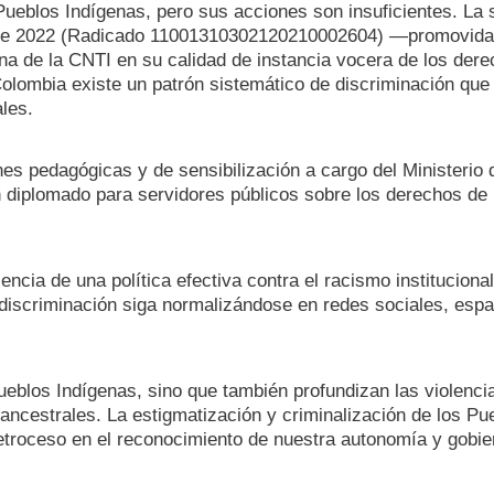
Pueblos Indígenas, pero sus acciones son insuficientes. La 
zo de 2022 (Radicado 11001310302120210002604) —promovida
na de la CNTI en su calidad de instancia vocera de los der
Colombia existe un patrón sistemático de discriminación que
les.
nes pedagógicas y de sensibilización a cargo del Ministerio d
n diplomado para servidores públicos sobre los derechos de 
cia de una política efectiva contra el racismo institucional 
discriminación siga normalizándose en redes sociales, espa
Pueblos Indígenas, sino que también profundizan las violenci
ancestrales. La estigmatización y criminalización de los Pu
etroceso en el reconocimiento de nuestra autonomía y gobie