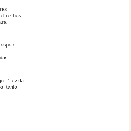
eres
e derechos
tra
respeto
idas
ue “la vida
s, tanto
s