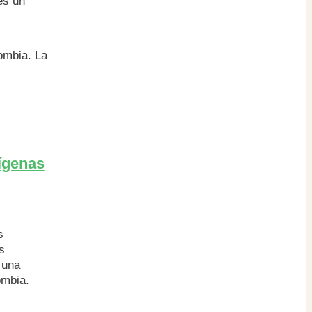
es un
ombia. La
dígenas
s
s
 una
ombia.