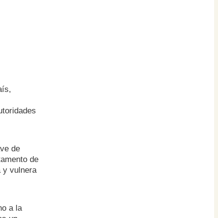
aís,
s
utoridades
ave de
rtamento de
 y vulnera
o a la