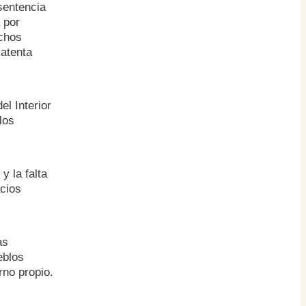
sentencia
 por
echos
 atenta
el Interior
los
y la falta
cios
as
eblos
rno propio.