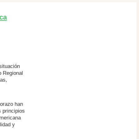
uca
situación
o Regional
as,
mborazo han
 principios
americana
lidad y