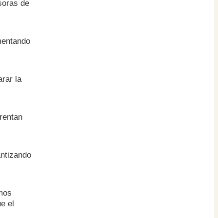
soras de
mentando
rar la
rentan
antizando
mos
e el