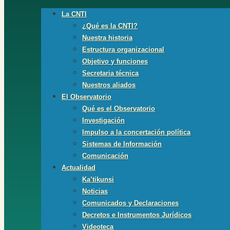
La CNTI
¿Qué es la CNTI?
Nuestra historia
Estructura organizacional
Objetivo y funciones
Secretaria técnica
Nuestros aliados
El Observatorio
Qué es el Observatorio
Investigación
Impulso a la concertación política
Sistemas de Información
Comunicación
Actualidad
Ka’tikunsi
Noticias
Comunicados y Declaraciones
Decretos e Instrumentos Jurídicos
Videoteca