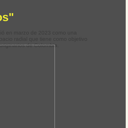
os"
urgió en marzo de 2023 como una
pacio radial que tiene como objetivo
 originarios de Colombia.