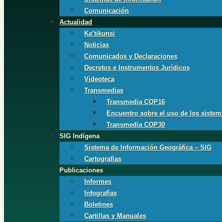
Comunicación
Actualidad
Ka’tikunsi
Noticias
Comunicados y Declaraciones
Decretos e Instrumentos Jurídicos
Videoteca
Transmedias
Transmedia COP16
Encuentro sobre el uso de los sistem
Transmedia COP30
SIG Indígena
Sistema de Información Geográfica – SIG
Cartografías
Publicaciones
Informes
Infografías
Boletines
Cartillas y Manuales