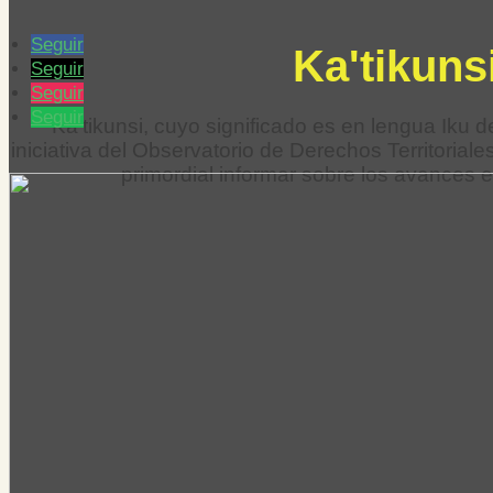
Seguir
Ka'tikunsi
Seguir
Seguir
Seguir
Ka’tikunsi, cuyo significado es en lengua Iku 
iniciativa del Observatorio de Derechos Territorial
primordial informar sobre los avances e