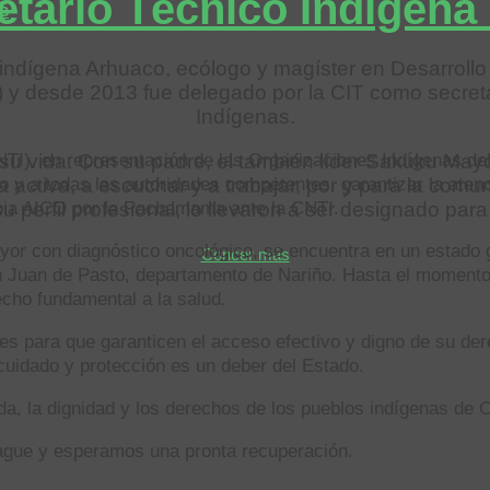
etario Técnico Indígena
s
 indígena Arhuaco, ecólogo y magíster en Desarrollo 
 y desde 2013 fue delegado por la CIT como secretar
Indígenas.
TI), en representación de las Organizaciones Indígenas del 
u vida. Con su padre, el también líder Sakuku Mayo
o y a todas las autoridades competentes, garantizar la atenc
activa, a escuchar y a trabajar, por y para la comun
bia AICO por la Pachamama ante la CNTI.
perfil profesional, lo llevaron a ser designado para 
yor con diagnóstico oncológico, se encuentra en un estado 
Concer más
n Juan de Pasto, departamento de Nariño. Hasta el momento,
echo fundamental a la salud.
 para que garanticen el acceso efectivo y digno de su dere
cuidado y protección es un deber del Estado.
a, la dignidad y los derechos de los pueblos indígenas de 
ague y esperamos una pronta recuperación.