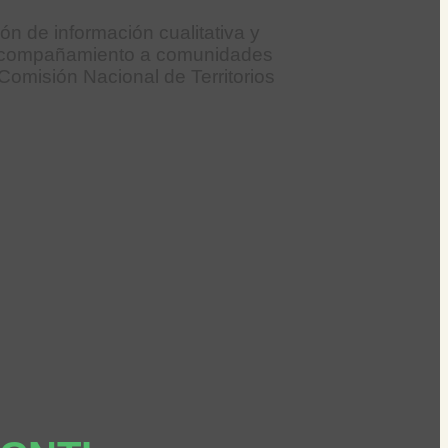
ón de información cualitativa y
s, acompañamiento a comunidades
 Comisión Nacional de Territorios