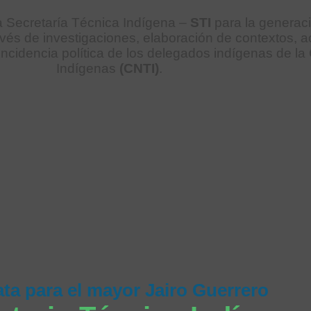
a Secretaría Técnica Indígena –
STI
para la generaci
 través de investigaciones, elaboración de contexto
incidencia política de los delegados indígenas de la
Indígenas
(CNTI)
.
ta para el mayor Jairo Guerrero