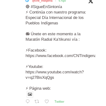
@cnti_indigena
·
6 Ago
🔴 #SigueEnSintonía
⚡️ Continúa con nuestro programa:
Especial Día Internacional de los
Pueblos Indígenas
📻 Únete en este momento a la
Maratón Radial Ka’tikunsi vía :
⚡️Facebook:
https://www.facebook.com/CNTIndigenas/vi
⚡️Youtube:
https://www.youtube.com/watch?
v=q27BisXqQgs
⚡️ Página web:
Twitter