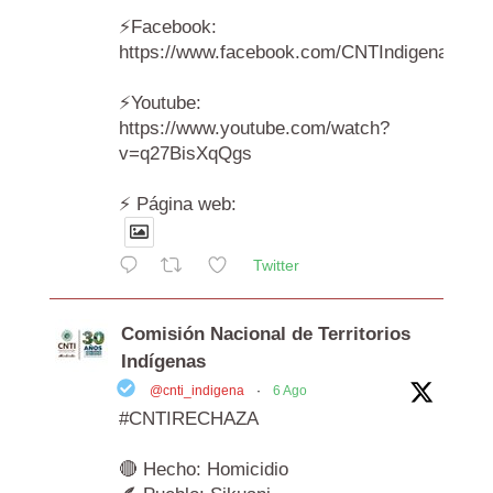
⚡️Facebook:
https://www.facebook.com/CNTIndigenas/vi
⚡️Youtube:
https://www.youtube.com/watch?
v=q27BisXqQgs
⚡️ Página web:
Twitter
Comisión Nacional de Territorios
Indígenas
@cnti_indigena
·
6 Ago
#CNTIRECHAZA
🔴 Hecho: Homicidio