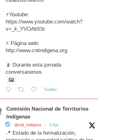
mibextid=wwXIfr
⚡️Youtube:
https://www.youtube.com/watch?
v=_k_YVOAb53c
⚡️ Página web:
http://www.cntindigena.org
📡 Durante esta jornada
conversaremos
Twitter
Comisión Nacional de Territorios
Indígenas
@cnti_indigena
·
5 Ago
📍 Estado de la formalización,