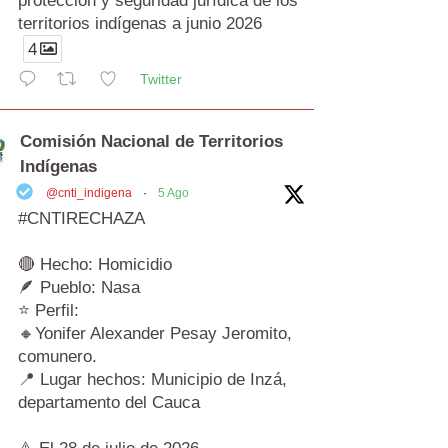
protección y seguridad jurídica de los
territorios indígenas a junio 2026
4
Twitter
Comisión Nacional de Territorios
Indígenas
@cnti_indigena
·
5 Ago
#CNTIRECHAZA
🔴 Hecho: Homicidio
🪶 Pueblo: Nasa
⭐ Perfil:
🔸Yonifer Alexander Pesay Jeromito,
comunero.
📍 Lugar hechos: Municipio de Inzá,
departamento del Cauca