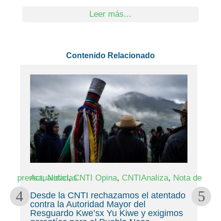
Leer más...
Contenido Relacionado
,
,
,
,
,
 Opina
CNTIAnaliza
Nota de prensa
Actualidad
Noticias
CNTI Opina
C
rechazamos el atentado
Ocho años del SIG-Indíg
dad Mayor del
información propia para 
sx Yu Kiwe y exigimos
nuestros territorios