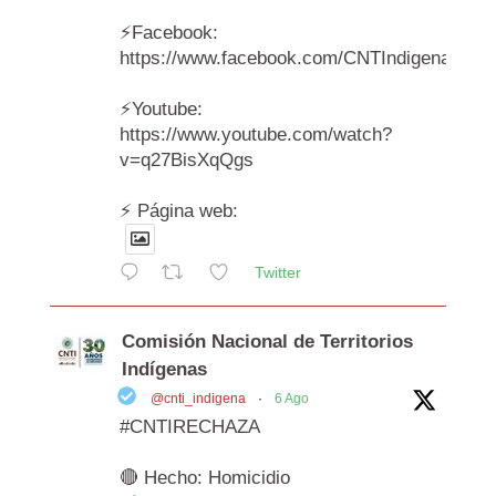
⚡️Facebook:
https://www.facebook.com/CNTIndigenas/vi
⚡️Youtube:
https://www.youtube.com/watch?
v=q27BisXqQgs
⚡️ Página web:
Twitter
Comisión Nacional de Territorios
Indígenas
@cnti_indigena
·
6 Ago
#CNTIRECHAZA
🔴 Hecho: Homicidio