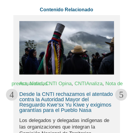
Contenido Relacionado
,
,
,
,
ta de prensa
Actualidad
Noticias
CNTI Opina
CNTIAnaliza
Nota de pre
s
Desde la CNTI rechazamos el atentado
n
contra la Autoridad Mayor del
Resguardo Kwe’sx Yu Kiwe y exigimos
garantías para el Pueblo Nasa
Los delegados y delegadas indígenas de
las organizaciones que integran la