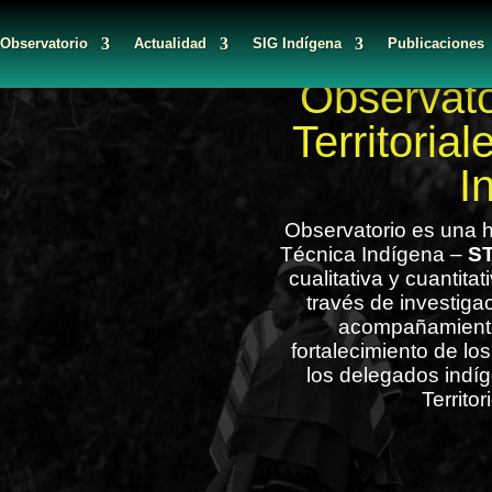
 Observatorio
Actualidad
SIG Indígena
Publicaciones
Observato
Territoria
I
Observatorio es una h
Técnica Indígena –
ST
cualitativa y cuantita
través de investiga
acompañamiento
fortalecimiento de lo
los delegados indí
Territo