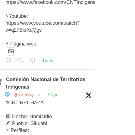
https://www.facebook.com/CNTIndigenas/videos/172191
⚡️Youtube:
https://www.youtube.com/watch?
v=q27BisXqQgs
⚡️ Página web:
Twitter
Comisión Nacional de Territorios
Indígenas
@cnti_indigena
·
6 Ago
#CNTIRECHAZA
🔴 Hecho: Homicidio
🪶 Pueblo: Sikuani
⭐ Perfiles: