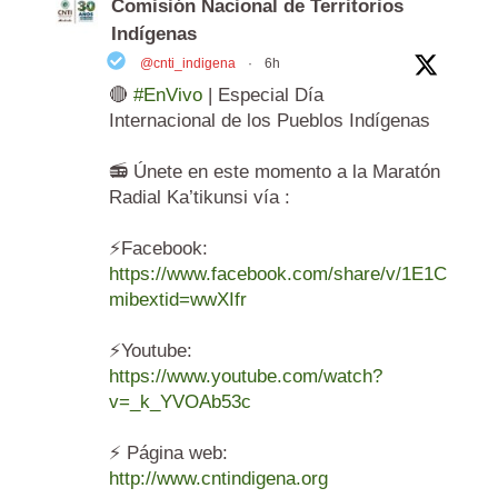
Comisión Nacional de Territorios
Indígenas
@cnti_indigena
·
6h
🔴
#EnVivo
| Especial Día
Internacional de los Pueblos Indígenas
📻 Únete en este momento a la Maratón
Radial Ka’tikunsi vía :
⚡️Facebook:
https://www.facebook.com/share/v/1E1Cr6Ag
mibextid=wwXIfr
⚡️Youtube:
https://www.youtube.com/watch?
v=_k_YVOAb53c
⚡️ Página web:
http://www.cntindigena.org