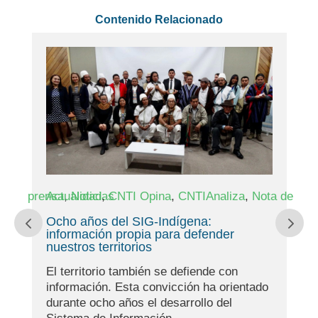
Contenido Relacionado
,
,
,
,
de prensa
Actualidad
Noticias
CNTI Opina
CNTIAnaliza
Nota de prens
CN
Ocho años del SIG-Indígena:
Dí
información propia para defender
Ma
nuestros territorios
ter
El territorio también se defiende con
Cad
información. Esta convicción ha orientado
Pa
durante ocho años el desarrollo del
re