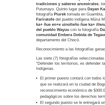
tradiciones y saberes ancestrales
, t
Putumayo. Quinto lugar para
Dayan Ka
fotografía
Piurek
tomada en Guambía, S
Fariratofe
del pueblo indígena Múrui Mu
ka+ ñue en+e uinolleño ñue ka+ illen
del pueblo Wayuu
con la fotografía
Da
comunidad Embera Dobida de Tegav
departamento del Chocó.
Reconocimiento a las fotografías gana
Las siete (7) fotografías seleccionadas
“Defender los territorios, es defender l
Indígenas.
El primer puesto contará con todos l
que se realizará en la ciudad de Bog
reconocimiento económico de $300.00
pedagógicos sobre los derechos terri
El segundo puesto se le entregará 