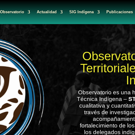
 Observatorio
Actualidad
SIG Indígena
Publicaciones
Observato
Territoria
I
Observatorio es una h
Técnica Indígena –
ST
cualitativa y cuantita
través de investiga
acompañamiento
fortalecimiento de lo
los delegados indí