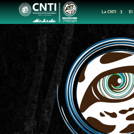
La CNTI
El