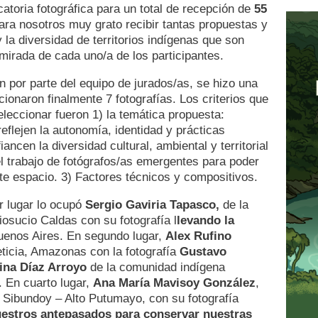
atoria fotográfica para un total de recepción de
55
ra nosotros muy grato recibir tantas propuestas y
 y la diversidad de territorios indígenas que son
mirada de cada uno/a de los participantes.
n por parte del equipo de jurados/as, se hizo una
ionaron finalmente 7 fotografías. Los criterios que
leccionar fueron 1) la temática propuesta:
reflejen la autonomía, identidad y prácticas
ancen la diversidad cultural, ambiental y territorial
el trabajo de fotógrafos/as emergentes para poder
ste espacio. 3) Factores técnicos y compositivos.
er lugar lo ocupó
Sergio Gaviria Tapasco,
de la
osucio Caldas con su fotografía l
levando la
Buenos Aires. En segundo lugar,
Alex Rufino
eticia, Amazonas con la fotografía
Gustavo
ina Díaz Arroyo
de la comunidad indígena
. En cuarto lugar,
Ana María Mavisoy González
,
 Sibundoy – Alto Putumayo, con su fotografía
uestros antepasados para conservar nuestras