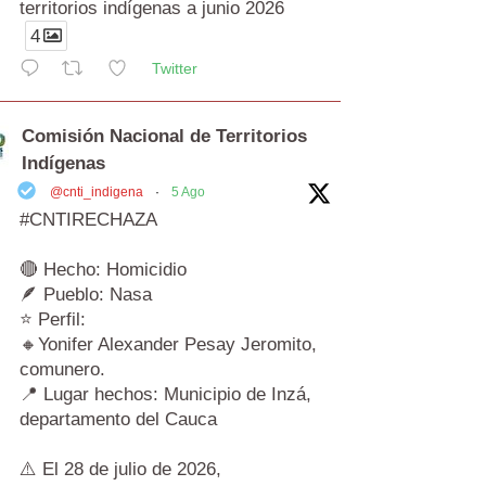
territorios indígenas a junio 2026
4
Twitter
Comisión Nacional de Territorios
Indígenas
@cnti_indigena
·
5 Ago
#CNTIRECHAZA
🔴 Hecho: Homicidio
🪶 Pueblo: Nasa
⭐ Perfil:
🔸Yonifer Alexander Pesay Jeromito,
comunero.
📍 Lugar hechos: Municipio de Inzá,
departamento del Cauca
⚠️ El 28 de julio de 2026,