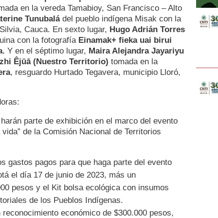
omada en la vereda Tamabioy, San Francisco – Alto
terine Tunubalá
del pueblo indígena Misak con la
ilvia, Cauca. En sexto lugar,
Hugo Adrián Torres
ina con la fotografía
Einamak+ fieka uai birui
a.
Y en el séptimo lugar,
Maira Alejandra Jayariyu
zhi Êjūā (Nuestro Territorio)
tomada en la
era
, resguardo Hurtado Tegavera, municipio Lloró,
doras:
 harán parte de exhibición en el marco del evento
a vida” de la Comisión Nacional de Territorios
os gastos pagos para que haga parte del evento
otá el día 17 de junio de 2023, más un
0 pesos y el Kit bolsa ecológica con insumos
toriales de los Pueblos Indígenas.
un reconocimiento económico de $300.000 pesos,