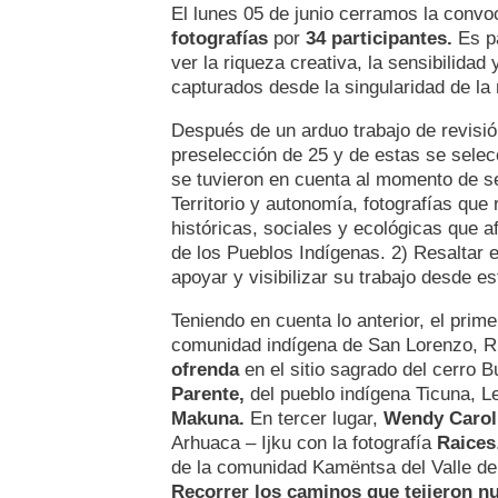
El lunes 05 de junio cerramos la convoc
fotografías
por
34 participantes.
Es pa
ver la riqueza creativa, la sensibilidad
capturados desde la singularidad de la 
Después de un arduo trabajo de revisió
preselección de 25 y de estas se selecc
se tuvieron en cuenta al momento de se
Territorio y autonomía, fotografías que 
históricas, sociales y ecológicas que afi
de los Pueblos Indígenas. 2) Resaltar 
apoyar y visibilizar su trabajo desde e
Teniendo en cuenta lo anterior, el prim
comunidad indígena de San Lorenzo, Ri
ofrenda
en el sitio sagrado del cerro 
Parente,
del pueblo indígena Ticuna, L
Makuna.
En tercer lugar,
Wendy Carol
Arhuaca – Ijku con la fotografía
Raices
de la comunidad Kamëntsa del Valle de
Recorrer los caminos que tejieron n