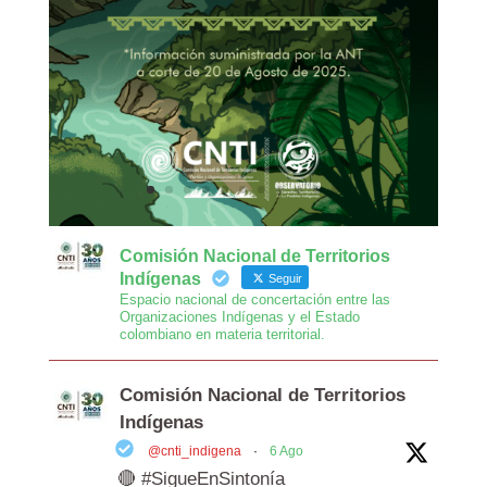
Comisión Nacional de Territorios
Indígenas
Seguir
Espacio nacional de concertación entre las
Organizaciones Indígenas y el Estado
colombiano en materia territorial.
Comisión Nacional de Territorios
Indígenas
@cnti_indigena
·
6 Ago
🔴 #SigueEnSintonía