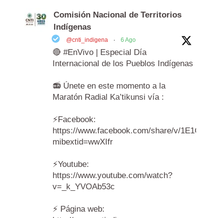
Comisión Nacional de Territorios
Indígenas
@cnti_indigena
·
6 Ago
🔴 #EnVivo | Especial Día
Internacional de los Pueblos Indígenas
📻 Únete en este momento a la
Maratón Radial Ka’tikunsi vía :
⚡️Facebook:
https://www.facebook.com/share/v/1E1Cr6A
mibextid=wwXIfr
⚡️Youtube:
https://www.youtube.com/watch?
v=_k_YVOAb53c
⚡️ Página web: