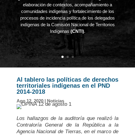
Con su padre, el también líder Sakuku Mayor, José Camilo
Niño, tuvo el ejemplo de autoridad siempre cerca y aprendió
a involucrarse de manera activa, a escuchar y a trabajar,
por y para la comunidad. Su trabajo por la defensa de los
derechos, el proceso adelantado en su comunidad y su
perfil profesional, lo llevaron a ser designado para el rol que
actualmente ejerce en la CNTI.
Concer más
Al tablero las políticas de derechos
territoriales indígenas en el PND
2014-2018
Ago 12, 2020
|
Noticias
Los hallazgos de la auditoría que realizó la
Contraloría General de la República a la
Agencia Nacional de Tierras, en el marco de