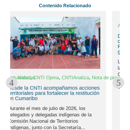
Contenido Relacionado
,
,
,
Actualidad
CNTI Opina
CNTIAnaliza
Nota de pre
Desde la CNTI rechazamos el atentado
contra la Autoridad Mayor del
Resguardo Kwe’sx Yu Kiwe y exigimos
garantías para el Pueblo Nasa
Los delegados y delegadas indígenas de
las organizaciones que integran la
Comisión Nacional de Territorios
,
ta de prensa
Noticias
Indígenas (CNTI), junto con la
Secretaría...
s
n