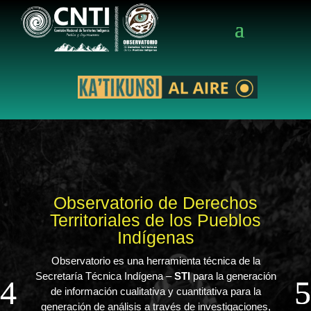
Secretario Técnico Indígena CNTI
Ricardo Camilo Niño Izquierdo es líder del pueblo indígena
Arhuaco, ecólogo y magíster en Desarrollo Rural de la
Pontificia Universidad Javeriana. Hace parte de la
Confederación Indígena Tayrona (CIT) y desde 2013 fue
delegado por la CIT como secretario técnico de la Comisión
Nacional de Territorios Indígenas.
Desde pequeño, el liderazgo estuvo presente en su vida.