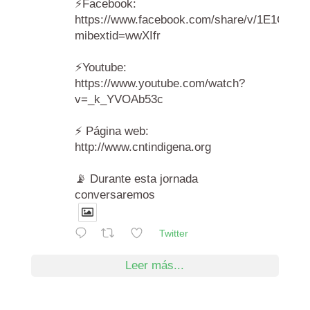
⚡️Facebook:
https://www.facebook.com/share/v/1E1Cr6A
mibextid=wwXIfr
⚡️Youtube:
https://www.youtube.com/watch?
v=_k_YVOAb53c
⚡️ Página web:
http://www.cntindigena.org
📡 Durante esta jornada
conversaremos
Twitter
Leer más...