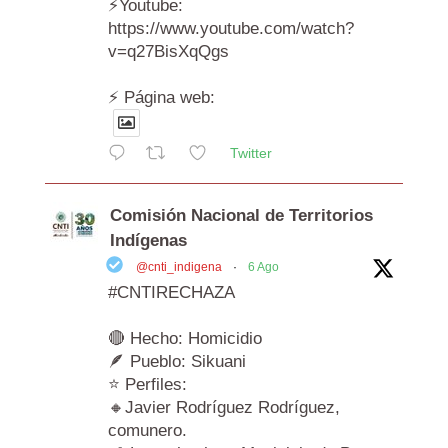
⚡️Youtube:
https://www.youtube.com/watch?
v=q27BisXqQgs
⚡️ Página web:
Twitter
Comisión Nacional de Territorios
Indígenas
@cnti_indigena
·
6 Ago
#CNTIRECHAZA
🔴 Hecho: Homicidio
🪶 Pueblo: Sikuani
⭐ Perfiles:
🔸Javier Rodríguez Rodríguez,
comunero.