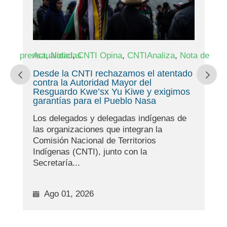
,
,
,
,
a de prensa
Actualidad
Noticias
CNTI Opina
CNTIAnaliza
Nota de pren
A
Desde la CNTI rechazamos el atentado
O
contra la Autoridad Mayor del
i
Resguardo Kwe’sx Yu Kiwe y exigimos
n
garantías para el Pueblo Nasa
E
Los delegados y delegadas indígenas de
i
las organizaciones que integran la
d
Comisión Nacional de Territorios
S
Indígenas (CNTI), junto con la
Secretaría...
Ago 01, 2026