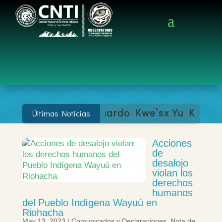
l Resguardo Kwe’sx Yu Kiwe y exigimos ga
Últimas Noticias
Acciones
de
desalojo
violan los
derechos
humanos
del Pueblo Indígena Wayuú en
Riohacha
May 13, 2023
|
Comunicados y Declaraciones
,
Nota de